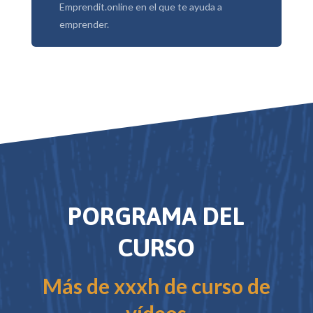
Emprendit.online en el que te ayuda a
emprender.
PORGRAMA DEL
CURSO
Más de xxxh de curso de
vídeos