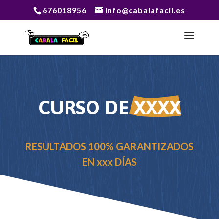
676018956
info@cabalafacil.es
CURSO DE 
XXXX
RESULTADOS 100% GARANTIZADOS
EN xxx DÍAS