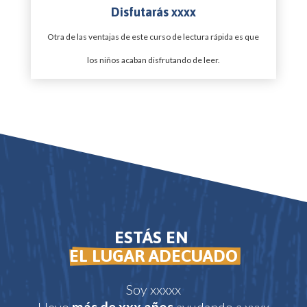
Disfutarás xxxx
Otra de las ventajas de este curso de lectura rápida es que
los niños acaban disfrutando de leer.
ESTÁS EN 
EL LUGAR ADECUADO
Soy xxxxx
Llevo
más de xxx años
ayudando a xxxx