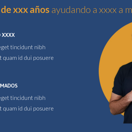
de xxx años
ayudando a xxxx a m
O XXXX
 eget tincidunt nibh
et quam id dui posuere
RMADOS
 eget tincidunt nibh
et quam id dui posuere