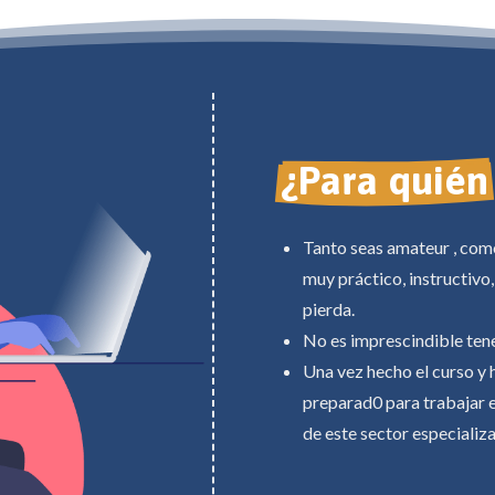
¿Para quién
Tanto seas amateur , como 
muy práctico, instructivo,
pierda.
No es imprescindible tene
Una vez hecho el curso y 
preparad0 para trabajar e
de este sector especializ