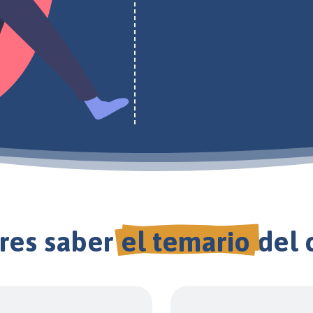
res saber 
el temario 
del 