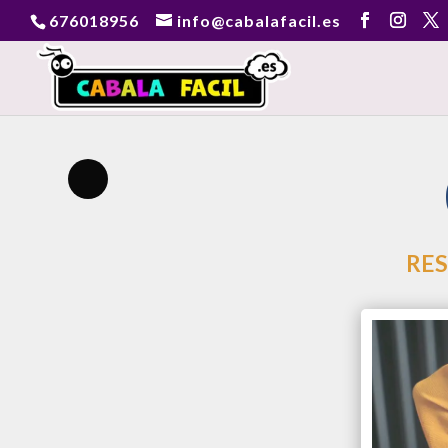
676018956
info@cabalafacil.es
RES