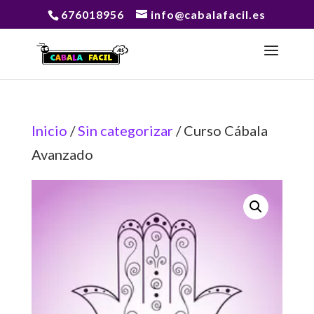
676018956
info@cabalafacil.es
Inicio
/
Sin categorizar
/ Curso Cábala
Avanzado