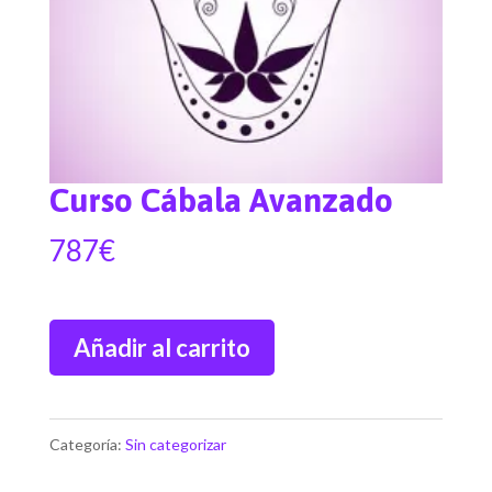
Curso Cábala Avanzado
787
€
Curso
Añadir al carrito
Cábala
Avanzado
Categoría:
Sin categorizar
cantidad